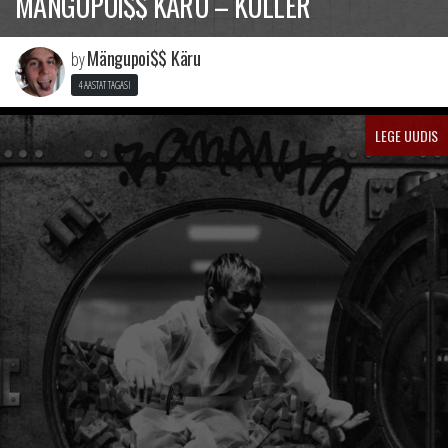
MÄNGUPOI$$ KÄRU – KULLER
Mängupoi$$ Käru
by
4 AASTAT TAGASI
LEGE UUDIS