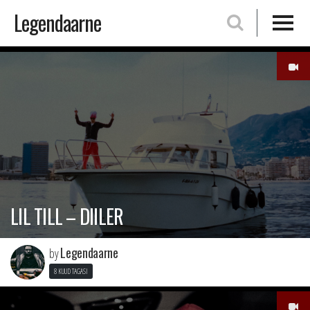
Legendaarne
Skip
to
content
LIL TILL – DIILER
Legendaarne
by
8 KUUD TAGASI