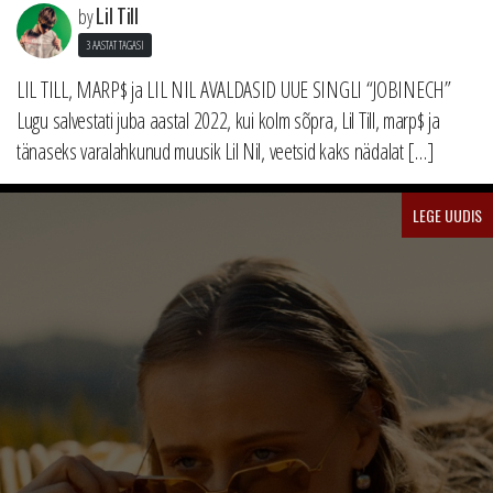
Lil Till
by
3 AASTAT TAGASI
LIL TILL, MARP$ ja LIL NIL AVALDASID UUE SINGLI “JOBINECH”
Lugu salvestati juba aastal 2022, kui kolm sõpra, Lil Till, marp$ ja
tänaseks varalahkunud muusik Lil Nil, veetsid kaks nädalat […]
LEGE UUDIS