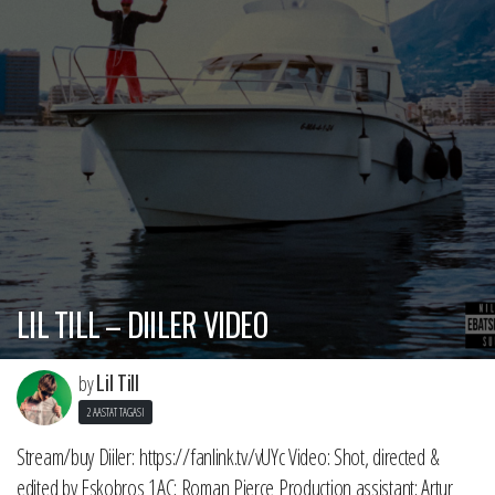
LIL TILL – DIILER VIDEO
Lil Till
by
2 AASTAT TAGASI
Stream/buy Diiler: https://fanlink.tv/vUYc Video: Shot, directed &
edited by Eskobros 1AC: Roman Pierce Production assistant: Artur