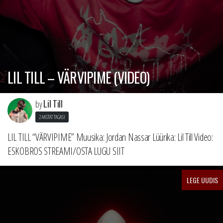
LIL TILL – VÄRVIPIME (VIDEO)
Lil Till
by
2 AASTAT TAGASI
LIL TILL “VÄRVIPIME” Muusika: Jordan Nassar Lüürika: Lil Till Video:
ESKOBROS STREAMI/OSTA LUGU SIIT
LEGE UUDIS