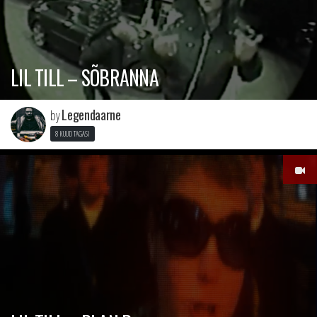
LIL TILL – SÕBRANNA
Legendaarne
by
8 KUUD TAGASI