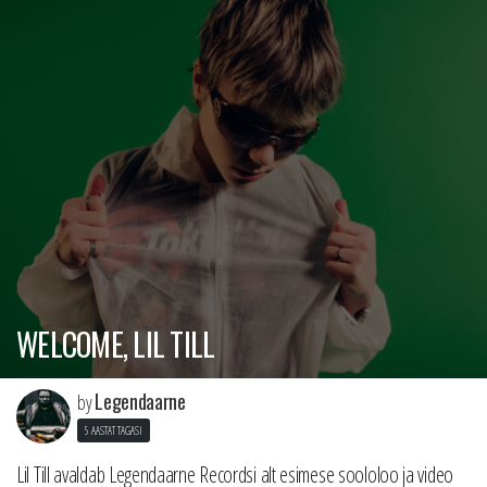
WELCOME, LIL TILL
Legendaarne
by
5 AASTAT TAGASI
Lil Till avaldab Legendaarne Recordsi alt esimese soololoo ja video