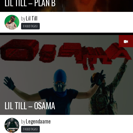
LIL TILL – PLAN B
Lil Till
by
8 KUUD TAGASI
LIL TILL – OSAMA
Legendaarne
by
9 KUUD TAGASI