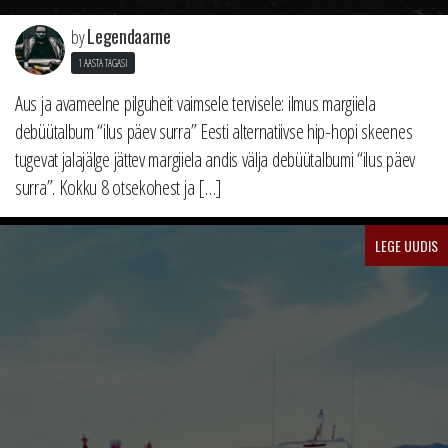
Legendaarne
by
1 AASTA TAGASI
Aus ja avameelne pilguheit vaimsele tervisele: ilmus margiiela
debüütalbum “ilus päev surra” Eesti alternatiivse hip-hopi skeenes
tugevat jalajälge jättev margiiela andis välja debüütalbumi “ilus päev
surra”. Kokku 8 otsekohest ja […]
LEGE UUDIS