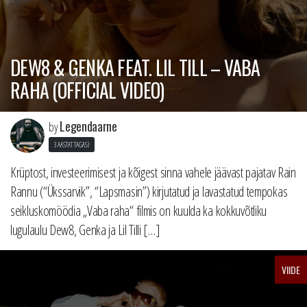
DEW8 & GENKA FEAT. LIL TILL – VABA
RAHA (OFFICIAL VIDEO)
Legendaarne
by
3 AASTAT TAGASI
Krüptost, investeerimisest ja kõigest sinna vahele jäävast pajatav Rain
Rannu (“Ükssarvik”, “Lapsmasin”) kirjutatud ja lavastatud tempokas
seikluskomöödia „Vaba raha“ filmis on kuulda ka kokkuvõtliku
lugulaulu Dew8, Genka ja Lil Tilli […]
VIIDE