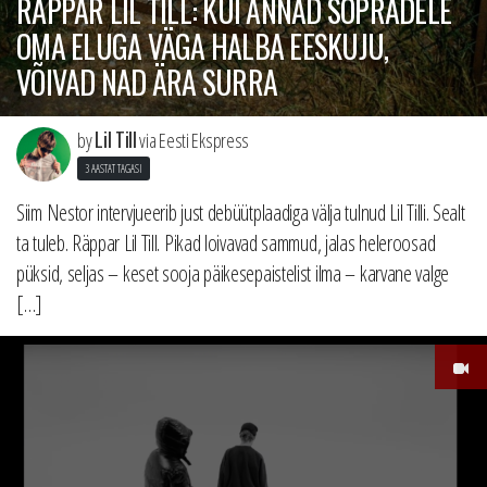
RÄPPAR LIL TILL: KUI ANNAD SÕPRADELE
OMA ELUGA VÄGA HALBA EESKUJU,
VÕIVAD NAD ÄRA SURRA
Lil Till
by
via Eesti Ekspress
3 AASTAT TAGASI
Siim Nestor intervjueerib just debüütplaadiga välja tulnud Lil Tilli. Sealt
ta tuleb. Räppar Lil Till. Pikad loivavad sammud, jalas heleroosad
püksid, seljas – keset sooja päikesepaistelist ilma – karvane valge
[…]