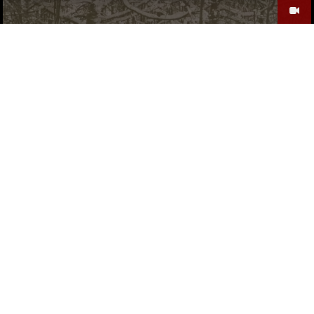
VÄIKE PD FEAT. BENAKANISTER – LUMI
Väike PD
by
4 AASTAT TAGASI