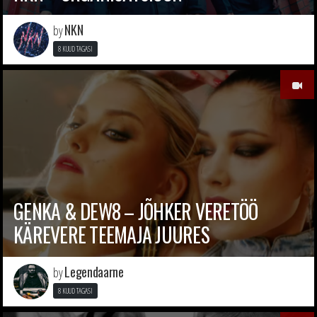
NKN
by
8 KUUD TAGASI
GENKA & DEW8 – JÕHKER VERETÖÖ
KÄREVERE TEEMAJA JUURES
Legendaarne
by
8 KUUD TAGASI