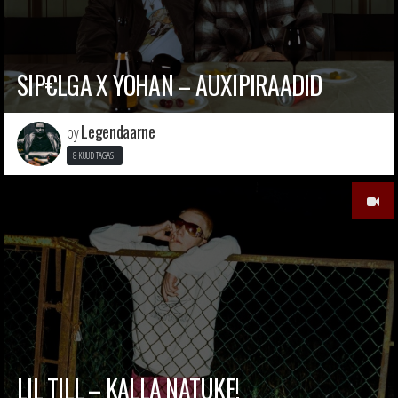
SIP€LGA X YOHAN – AUXIPIRAADID
Legendaarne
by
8 KUUD TAGASI
LIL TILL – KALLA NATUKE!