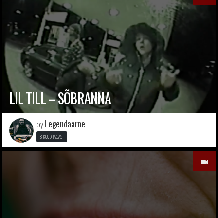
LIL TILL – SÕBRANNA
Legendaarne
by
8 KUUD TAGASI