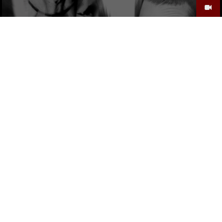
KIROT – KES OTSIB, SEE LEIAB
KiROT
by
4 AASTAT TAGASI