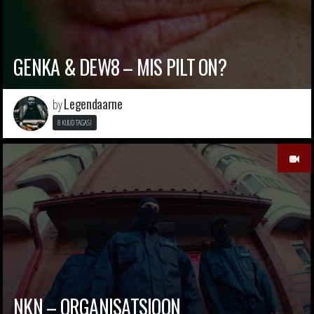
GENKA & DEW8 – MIS PILT ON?
Legendaarne
by
8 KUUD TAGASI
NKN – ORGANISATSIOON