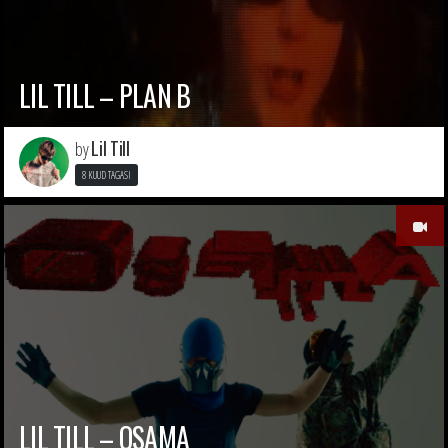
LIL TILL – PLAN B
Lil Till
by
8 KUUD TAGASI
LIL TILL – OSAMA