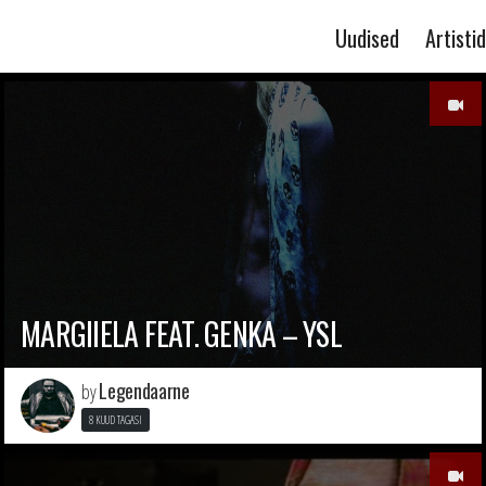
Uudised
Artistid
MARGIIELA FEAT. GENKA – YSL
Legendaarne
by
8 KUUD TAGASI