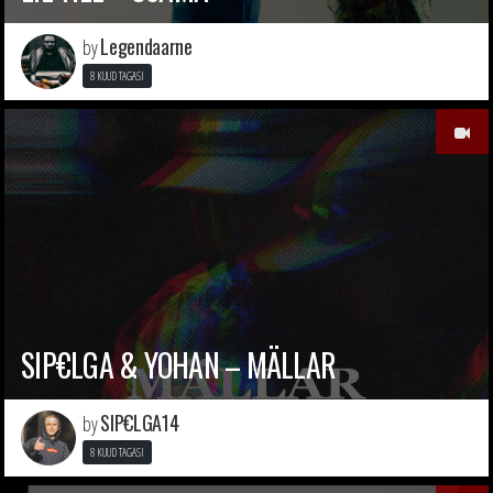
Legendaarne
by
8 KUUD TAGASI
SIP€LGA & YOHAN – MÄLLAR
SIP€LGA14
by
8 KUUD TAGASI