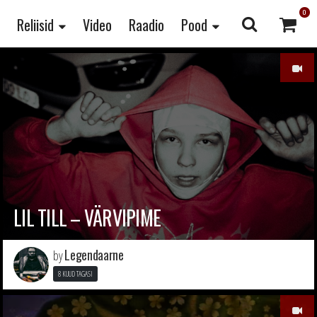
0
Reliisid
Video
Raadio
Pood
LIL TILL – VÄRVIPIME
Legendaarne
by
8 KUUD TAGASI