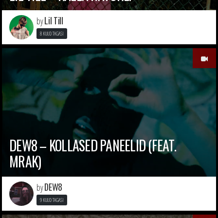
Lil Till
by
8 KUUD TAGASI
DEW8 – KOLLASED PANEELID (FEAT.
MRAK)
DEW8
by
9 KUUD TAGASI