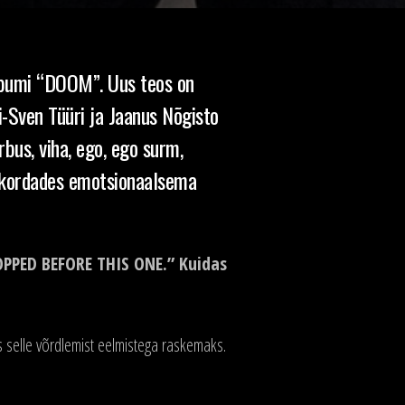
lbumi “DOOM”. Uus teos on
i-Sven Tüüri ja Jaanus Nõgisto
bus, viha, ego, ego surm,
 kordades emotsionaalsema
OPPED BEFORE THIS ONE.” Kuidas
s selle võrdlemist eelmistega raskemaks.