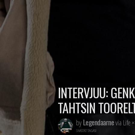
INTERVJUU: GEN
TAHTSIN TOORELT
Legendaarne
by
via Life 
3 AASTAT TAGASI