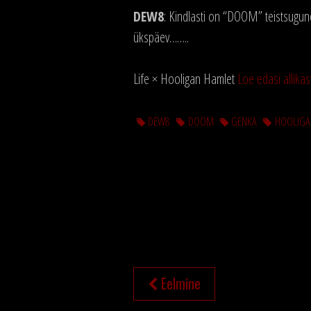
DEW8
: Kindlasti on “DOOM” teistsugune
ükspäev……..
Life × Hooligan Hamlet
Loe edasi allikas
DEW8
DOOM
GENKA
HOOLIGA
NAVIGEERIMINE
Eelmine