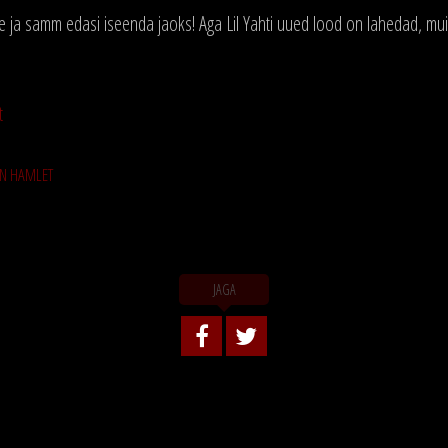
 ja samm edasi iseenda jaoks! Aga Lil Yahti uued lood on lahedad, mui
t
N HAMLET
JAGA