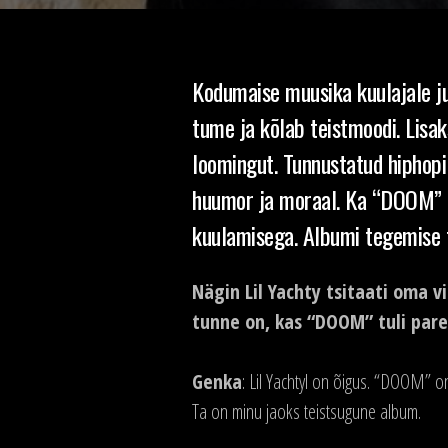
Kodumaise muusika kuulajale j
tume ja kõlab teistmoodi. Lisak
loomingut. Tunnustatud hiphopi
huumor ja moraal. Ka “DOOM” e
kuulamisega. Albumi tegemise
Nägin Lil Yachty tsitaati oma 
tunne on, kas “DOOM” tuli par
Genka
: Lil Yachtyl on õigus. “DOOM” o
Ta on minu jaoks teistsugune album.