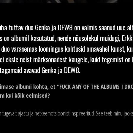
uba tuttav duo Genka ja DEW8 on valmis saanud uue a
s on albumil kasutatud, nende nõusolekul muidugi, Erkk
 duo varasemas loomingus kohtusid omavahel kunst, kur
i eksle neist märksõnadest kaugele, kuid tegemist on
 tagamaid avavad Genka ja DEW8.
viimase albumi kohta, et “FUCK ANY OF THE ALBUMS I DR
em kui kõik eelmised?
n tugevalt ajastu ja hetkeemotsioonist inspireeritud. See teeb minu jaok