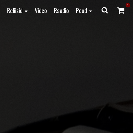
0
Reliisid
Video
Raadio
Pood