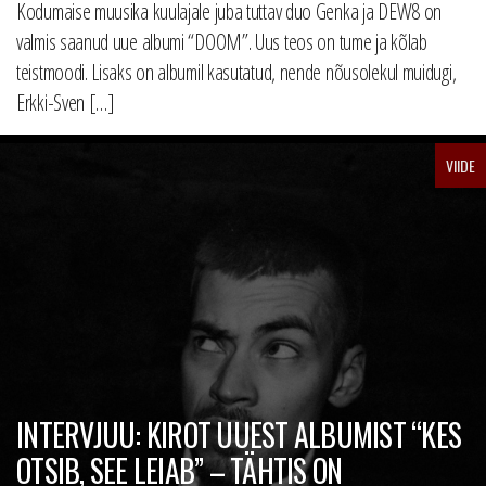
Kodumaise muusika kuulajale juba tuttav duo Genka ja DEW8 on
valmis saanud uue albumi “DOOM”. Uus teos on tume ja kõlab
teistmoodi. Lisaks on albumil kasutatud, nende nõusolekul muidugi,
Erkki-Sven […]
VIIDE
INTERVJUU: KIROT UUEST ALBUMIST “KES
OTSIB, SEE LEIAB” – TÄHTIS ON