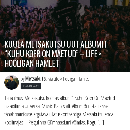
KUULA METSAKUTSU UUT ALBUMIT
“KUHU KOER ON MAETUD” – LIFE ×
HOOLIGAN HAMLET
Metsakutsu
by
via Life × Hooligan Hamlet
10 AASTAT TAGASI
Täna ilmus Metsakutsu kolmas album ” Kuhu Koer On Maetud ”
plaadifirma Universal Music Baltics alt. Album õnnistati sisse
tänahommikuse ergutava üllatuskontserdiga Metsakutsu enda
koolimajas – Pelgulinna Gümnaasiumi võimlas. Kogu […]