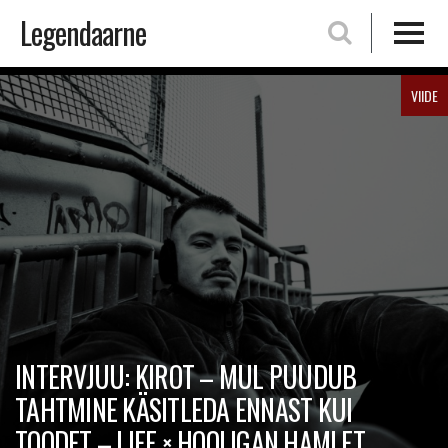
Legendaarne
Skip
VIIDE
to
content
INTERVJUU: KIROT – MUL PUUDUB
TAHTMINE KÄSITLEDA ENNAST KUI
TOODET – LIFE × HOOLIGAN HAMLET