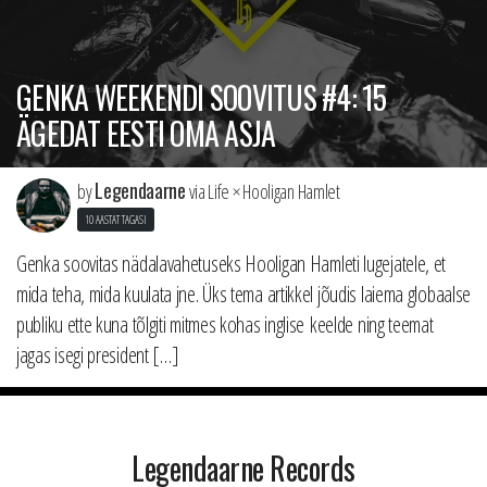
GENKA WEEKENDI SOOVITUS #4: 15
ÄGEDAT EESTI OMA ASJA
Legendaarne
by
via Life × Hooligan Hamlet
10 AASTAT TAGASI
Genka soovitas nädalavahetuseks Hooligan Hamleti lugejatele, et
mida teha, mida kuulata jne. Üks tema artikkel jõudis laiema globaalse
publiku ette kuna tõlgiti mitmes kohas inglise keelde ning teemat
jagas isegi president […]
Legendaarne Records