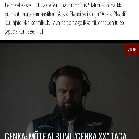
Eelmisel aastal hullutas Võsult pärit rühmitus 5Miinust kohalikku
publikut, muusikamaastikku, Aasta Plaadi valijaid ja “Aasta Plaadi”
kuulajaid ikka korralikult. Tavaliselt on aga ikka nii, et rauda tuleb
taguda kuni see […]
VIIDE
GENKA: MÕTE ALBUMI “GENKA XX” TAGA