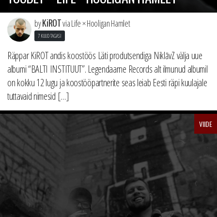
KiROT
by
via Life × Hooligan Hamlet
7 KUUD TAGASI
Räppar KiROT andis koostöös Läti produtsendiga NiklāvZ välja uue
albumi “BALTI INSTITUUT”. Legendaarne Records alt ilmunud albumil
on kokku 12 lugu ja koostööpartnerite seas leiab Eesti räpi kuulajale
tuttavaid nimesid […]
VIIDE