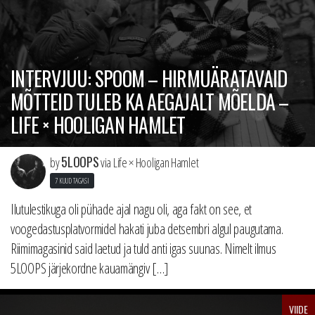
INTERVJUU: SPOOM – HIRMUÄRATAVAID
MÕTTEID TULEB KA AEGAJALT MÕELDA –
LIFE × HOOLIGAN HAMLET
5LOOPS
by
via Life × Hooligan Hamlet
7 KUUD TAGASI
Ilutulestikuga oli pühade ajal nagu oli, aga fakt on see, et
voogedastusplatvormidel hakati juba detsembri algul paugutama.
Riimimagasinid said laetud ja tuld anti igas suunas. Nimelt ilmus
5LOOPS järjekordne kauamängiv […]
VIIDE