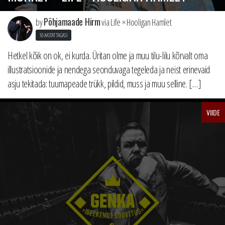
Põhjamaade Hirm
by
via Life × Hooligan Hamlet
10 AASTAT TAGASI
Hetkel kõik on ok, ei kurda. Üritan olme ja muu tilu-lilu kõrvalt oma
illustratsioonide ja nendega seonduvaga tegeleda ja neist erinevaid
asju tekitada: tuumapeade trükk, pildid, muss ja muu selline. […]
VIIDE