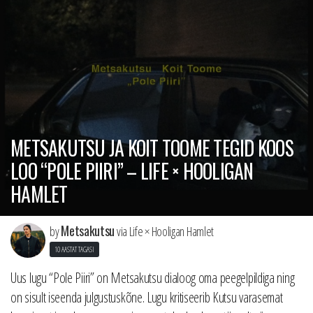
METSAKUTSU JA KOIT TOOME TEGID KOOS
LOO “POLE PIIRI” – LIFE × HOOLIGAN
HAMLET
Metsakutsu
by
via Life × Hooligan Hamlet
10 AASTAT TAGASI
Uus lugu “Pole Piiri” on Metsakutsu dialoog oma peegelpildiga ning
on sisult iseenda julgustuskõne. Lugu kritiseerib Kutsu varasemat