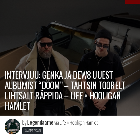
INTERVJUU: GENKA JA DEW8 UUEST
ALBUMIST “DOOM” – TAHTSIN TOORELT
LIHTSALT RÄPPIDA – LIFE × HOOLIGAN
HAMLET
Legendaarne
by
via Life × Hooligan Hamlet
3 AASTAT TAGASI