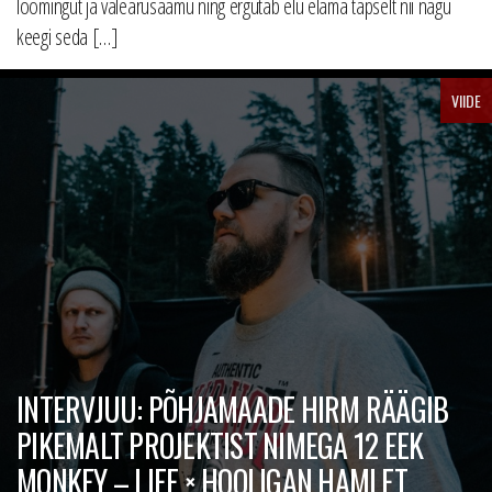
loomingut ja valearusaamu ning ergutab elu elama täpselt nii nagu
keegi seda […]
VIIDE
INTERVJUU: PÕHJAMAADE HIRM RÄÄGIB
PIKEMALT PROJEKTIST NIMEGA 12 EEK
MONKEY – LIFE × HOOLIGAN HAMLET