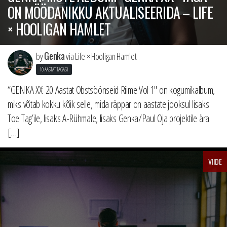
ON MÖÖDANIKKU AKTUALISEERIDA – LIFE
× HOOLIGAN HAMLET
Genka
by
via Life × Hooligan Hamlet
10 AASTAT TAGASI
“GENKA XX: 20 Aastat Obstsöönseid Riime Vol 1″ on kogumikalbum,
miks võtab kokku kõik selle, mida räppar on aastate jooksul lisaks
Toe Tag’ile, lisaks A-Rühmale, lisaks Genka/Paul Oja projektile ära
[…]
VIIDE