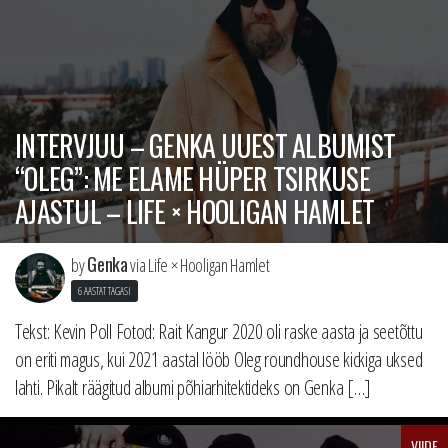
INTERVJUU – GENKA UUEST ALBUMIST
“OLEG”: ME ELAME HÜPER TSIRKUSE
AJASTUL – LIFE × HOOLIGAN HAMLET
Genka
by
via Life × Hooligan Hamlet
6 AASTAT TAGASI
Tekst: Kevin Poll Fotod: Rait Kangur 2020 oli raske aasta ja seetõttu
on eriti magus, kui 2021 aastal lööb Oleg roundhouse kickiga uksed
lahti. Pikalt räägitud albumi põhiarhitektideks on Genka […]
VIIDE