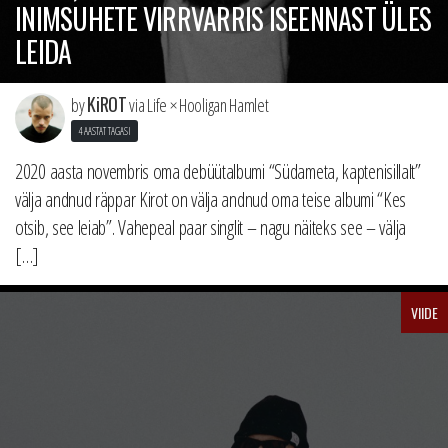
INIMSUHETE VIRRVARRIS ISEENNAST ÜLES
LEIDA
KiROT
by
via Life × Hooligan Hamlet
4 AASTAT TAGASI
2020 aasta novembris oma debüütalbumi “Südameta, kaptenisillalt”
välja andnud räppar Kirot on välja andnud oma teise albumi “Kes
otsib, see leiab”. Vahepeal paar singlit – nagu näiteks see – välja
[…]
VIIDE