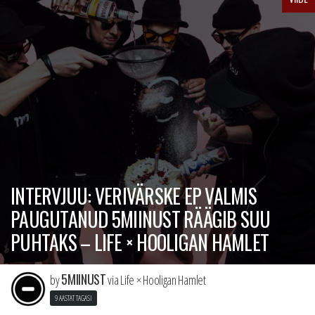
INTERVJUU: VERIVÄRSKE EP VALMIS
PAUGUTANUD 5MIINUST RÄÄGIB SUU
PUHTAKS – LIFE × HOOLIGAN HAMLET
5MIINUST
by
via Life × Hooligan Hamlet
9 AASTAT TAGASI