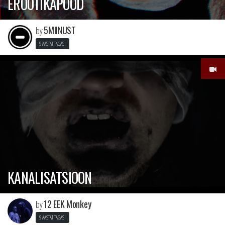
EROOTIKAPOOD
5MIINUST
by
9 AASTAT TAGASI
KANALISATSIOON
12 EEK Monkey
by
9 AASTAT TAGASI