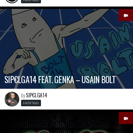
SIP€LGA14 FEAT. GENKA – USAIN BOLT
SIP€LGA14
by
8 AASTAT TAGASI