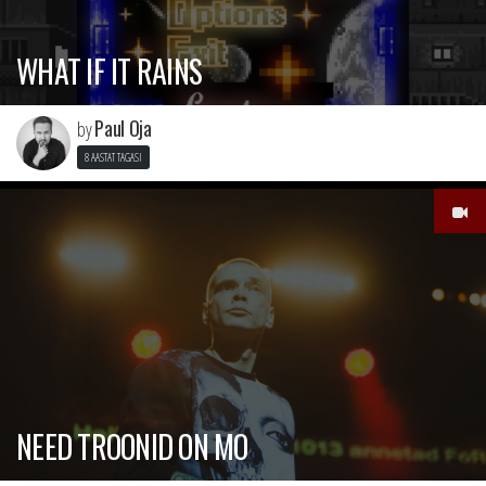
WHAT IF IT RAINS
Paul Oja
by
8 AASTAT TAGASI
NEED TROONID ON MO