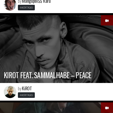
Mängupoi$$ Käru
by
4 AASTAT TAGASI
KIROT FEAT. SAMMALHABE – PEACE
KiROT
by
4 AASTAT TAGASI