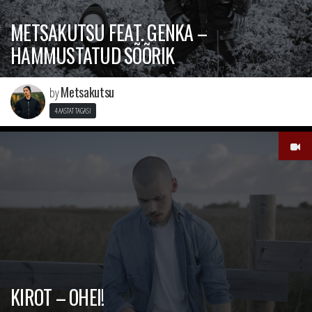
METSAKUTSU FEAT. GENKA –
HAMMUSTATUD SÕÕRIK
Metsakutsu
by
4 AASTAT TAGASI
KIROT – OHEI!