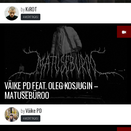
KiROT
by
4 AASTAT TAGASI
VÄIKE PD FEAT. OLEG KOSJUGIN –
MATUSEBÜROO
Väike PD
by
4 AASTAT TAGASI