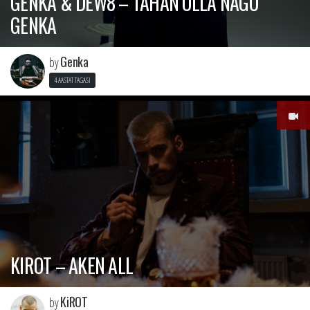
GENKA & DEW8 – TAHAN OLLA NAGU
GENKA
Genka
by
4 AASTAT TAGASI
KIROT – AKEN ALL
KiROT
by