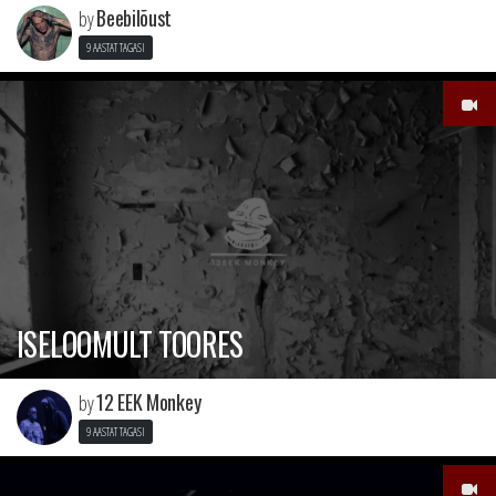
Beebilõust
by
9 AASTAT TAGASI
ISELOOMULT TOORES
12 EEK Monkey
by
9 AASTAT TAGASI