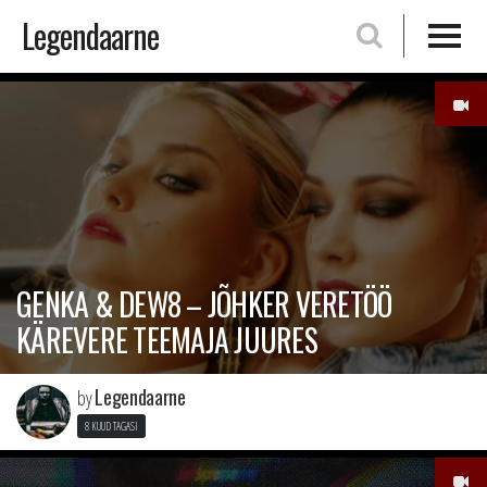
Legendaarne
Skip
to
content
GENKA & DEW8 – JÕHKER VERETÖÖ
KÄREVERE TEEMAJA JUURES
Legendaarne
by
8 KUUD TAGASI