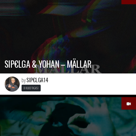
SIP€LGA & YOHAN – MÄLLAR
SIP€LGA14
by
8 KUUD TAGASI