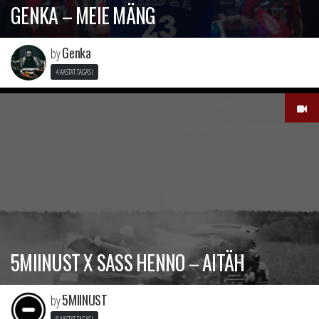
GENKA – MEIE MÄNG
Genka
by
4 AASTAT TAGASI
5MIINUST X SASS HENNO – AITÄH
5MIINUST
by
8 AASTAT TAGASI