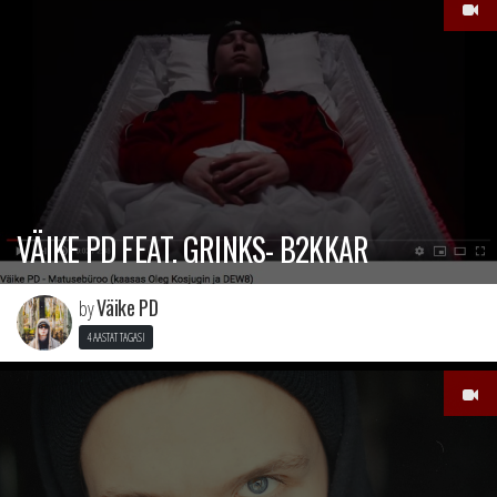
VÄIKE PD FEAT. GRINKS- B2KKAR
Väike PD
by
4 AASTAT TAGASI