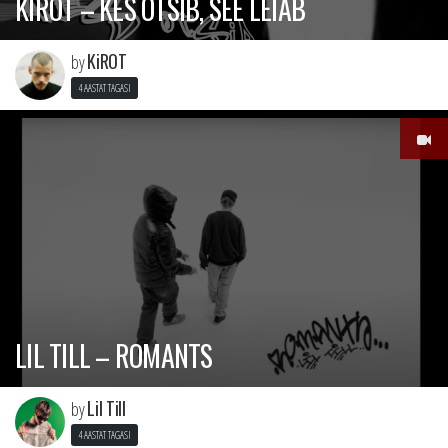
KIROT – KES OTSIB, SEE LEIAB
KiROT
by
4 AASTAT TAGASI
LIL TILL – ROMANTS
Lil Till
by
4 AASTAT TAGASI