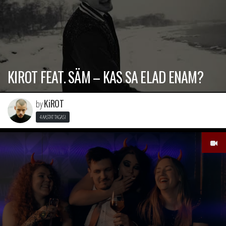
KIROT FEAT. SÄM – KAS SA ELAD ENAM?
KiROT
by
4 AASTAT TAGASI