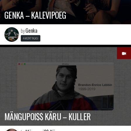
GENKA – KALEVIPOEG
Genka
by
4 AASTAT TAGASI
MÄNGUPOI$$ KÄRU – KULLER